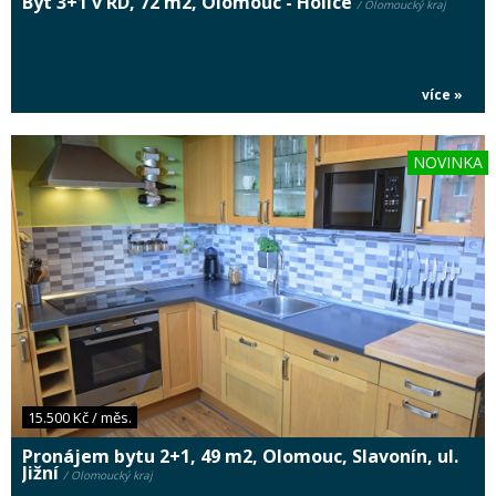
Byt 3+1 v RD, 72 m2, Olomouc - Holice
/ Olomoucký kraj
více »
NOVINKA
15.500 Kč / měs.
Pronájem bytu 2+1, 49 m2, Olomouc, Slavonín, ul.
Jižní
/ Olomoucký kraj