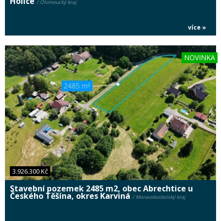
Holice
/ Olomoucký kraj
více »
NOVINKA
3.926.300 Kč
Stavební pozemek 2485 m2, obec Abrechtice u
Českého Těšína, okres Karviná
/ Moravskoslezský kraj