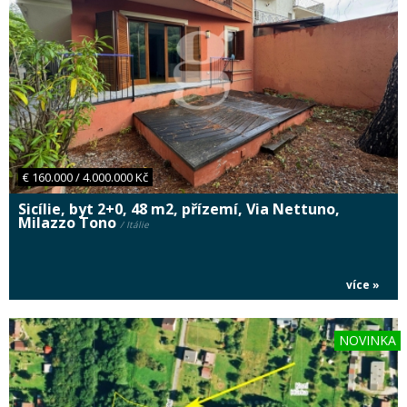
€ 160.000 / 4.000.000 Kč
Sicílie, byt 2+0, 48 m2, přízemí, Via Nettuno,
Milazzo Tono
/ Itálie
více »
NOVINKA