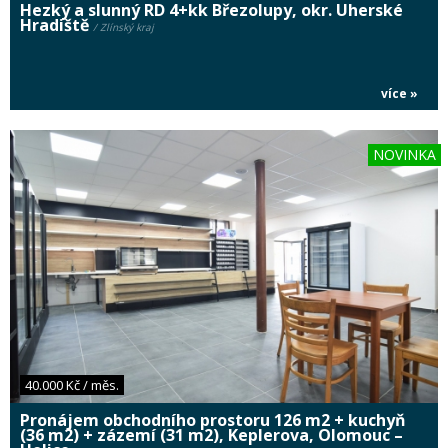
Hezký a slunný RD 4+kk Březolupy, okr. Uherské
Hradiště
/ Zlínský kraj
více »
NOVINKA
40.000 Kč / měs.
Pronájem obchodního prostoru 126 m2 + kuchyň
(36 m2) + zázemí (31 m2), Keplerova, Olomouc –