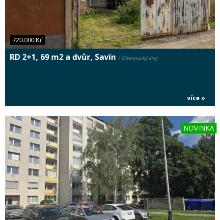
720.000 Kč
RD 2+1, 69 m2 a dvůr, Savín
/ Olomoucký kraj
více »
NOVINKA