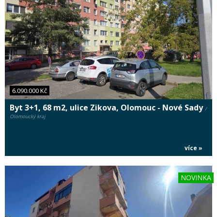
6.090.000 Kč
Byt 3+1, 68 m2, ulice Zikova, Olomouc - Nové Sady
/
Olomoucký kraj
více »
NOVINKA