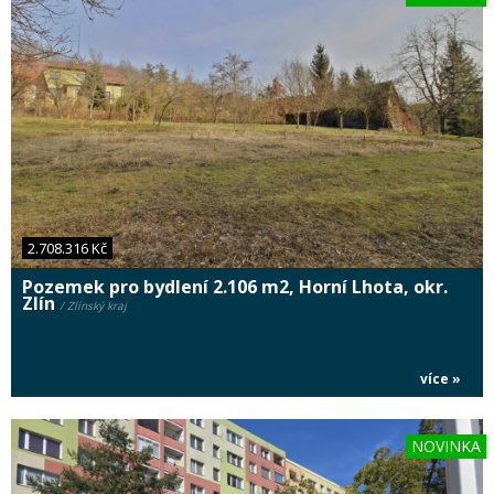
2.708.316 Kč
Pozemek pro bydlení 2.106 m2, Horní Lhota, okr.
Zlín
/ Zlínský kraj
více »
NOVINKA