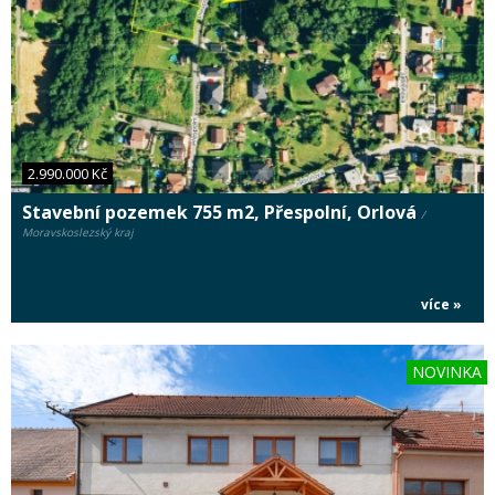
2.990.000 Kč
Stavební pozemek 755 m2, Přespolní, Orlová
/
Moravskoslezský kraj
více »
NOVINKA