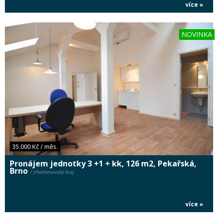
více »
NOVINKA
35.000 Kč / měs.
Pronájem jednotky 3 +1 + kk, 126 m2, Pekařská,
Brno
/ Jihomoravský kraj
více »