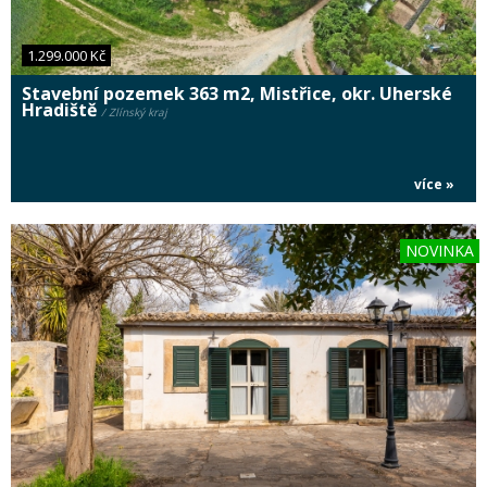
1.299.000 Kč
Stavební pozemek 363 m2, Mistřice, okr. Uherské
Hradiště
/ Zlínský kraj
více »
NOVINKA