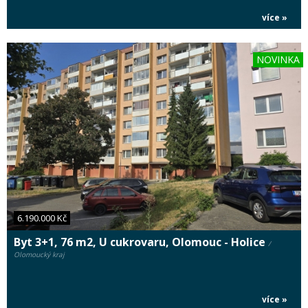
více »
NOVINKA
6.190.000 Kč
Byt 3+1, 76 m2, U cukrovaru, Olomouc - Holice
/
Olomoucký kraj
více »