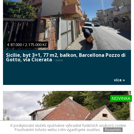
€ 87.000 / 2.175.000 Kč
Sicílie, byt 3+1, 77 m2, balkon, Barcellona Pozzo di
Gotto, via Cicerata
/ Itálie
více »
NOVINKA
K poskytování služeb využíváme výhradně funkčních souborů cookie.
Používáním tohoto webu s tím vyjadřujete souhlas.
Rozumím