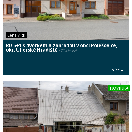
Cena v RK
RD 6+1 s dvorkem a zahradou v obci Polešovice,
okr. Uherské Hradiště
/ Zlínský kraj
více »
NOVINKA