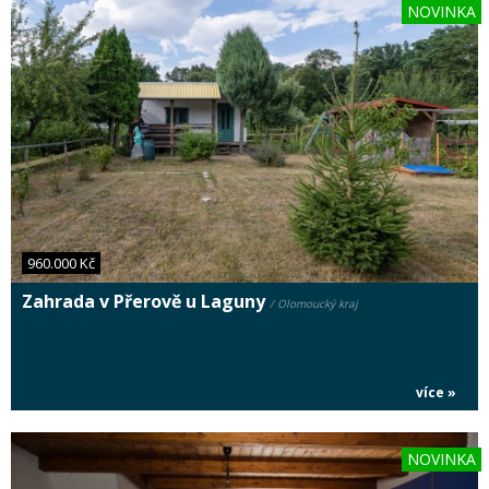
NOVINKA
960.000 Kč
Zahrada v Přerově u Laguny
/ Olomoucký kraj
více »
NOVINKA