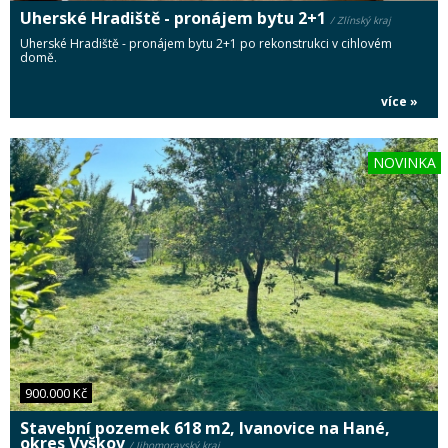
Uherské Hradiště - pronájem bytu 2+1
/ Zlínský kraj
Uherské Hradiště - pronájem bytu 2+1 po rekonstrukci v cihlovém
domě.
více »
NOVINKA
900.000 Kč
Stavební pozemek 618 m2, Ivanovice na Hané,
okres Vyškov
/ Jihomoravský kraj