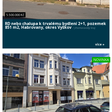
5.500.000 Kč
RD nebo chalupa k trvalému bydlení 2+1, pozemek
851 m2, Habrovany, okres Vyškov
/ Jihomoravský kraj
více »
NOVINKA