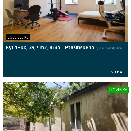
6.500.000 Kč
Byt 1+kk, 39,7 m2, Brno – Ptašínského
/ Jihomoravský kraj
více »
NOVINKA