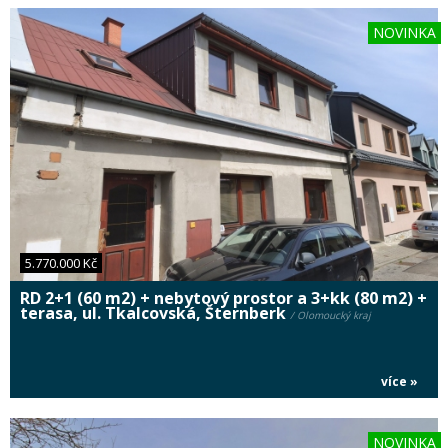
NOVINKA
5.770.000 Kč
RD 2+1 (60 m2) + nebytový prostor a 3+kk (80 m2) +
terasa, ul. Tkalcovská, Šternberk
/ Olomoucký kraj
více »
NOVINKA