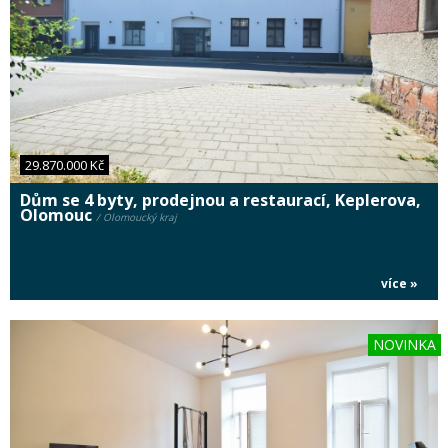
29.870.000 Kč
Dům se 4 byty, prodejnou a restaurací, Keplerova,
Olomouc
/ Olomoucký kraj
více »
NOVINKA