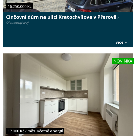
16.250.000 Kč
Činžovní dům na ulici Kratochvílova v Přerově
/
Olomoucký kraj
více »
NOVINKA
17.000 Kč / měs. včetně energií