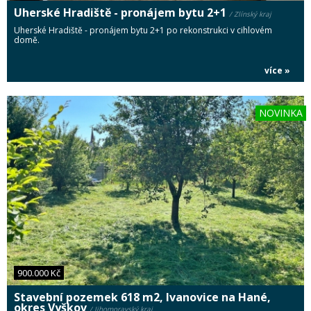
Uherské Hradiště - pronájem bytu 2+1
/ Zlínský kraj
Uherské Hradiště - pronájem bytu 2+1 po rekonstrukci v cihlovém
domě.
více »
NOVINKA
900.000 Kč
Stavební pozemek 618 m2, Ivanovice na Hané,
okres Vyškov
/ Jihomoravský kraj