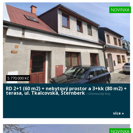
NOVINKA
5.770.000 Kč
RD 2+1 (60 m2) + nebytový prostor a 3+kk (80 m2) +
terasa, ul. Tkalcovská, Šternberk
/ Olomoucký kraj
více »
NOVINKA