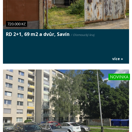
720.000 Kč
RD 2+1, 69 m2 a dvůr, Savín
/ Olomoucký kraj
více »
NOVINKA