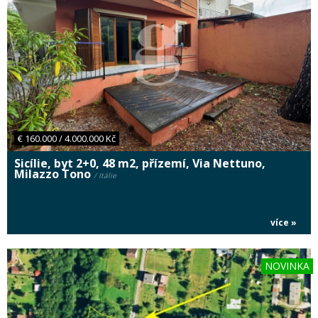
€ 160.000 / 4.000.000 Kč
Sicílie, byt 2+0, 48 m2, přízemí, Via Nettuno,
Milazzo Tono
/ Itálie
více »
NOVINKA