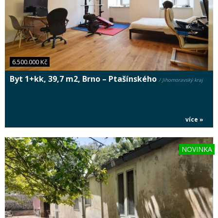
6.500.000 Kč
Byt 1+kk, 39,7 m2, Brno – Ptašínského
/ Jihomoravský kraj
více »
NOVINKA