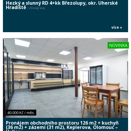
Hezký a slunný RD 4+kk Březolupy, okr. Uherské
Hradiště
/ Zlínský kraj
více »
NOVINKA
40.000 Kč / měs.
Pronájem obchodního prostoru 126 m2 + kuchyň
(36 m2) + zázemí (31 m2), Keplerova, Olomouc –