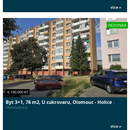
více »
NOVINKA
6.190.000 Kč
Byt 3+1, 76 m2, U cukrovaru, Olomouc - Holice
/
Olomoucký kraj
více »