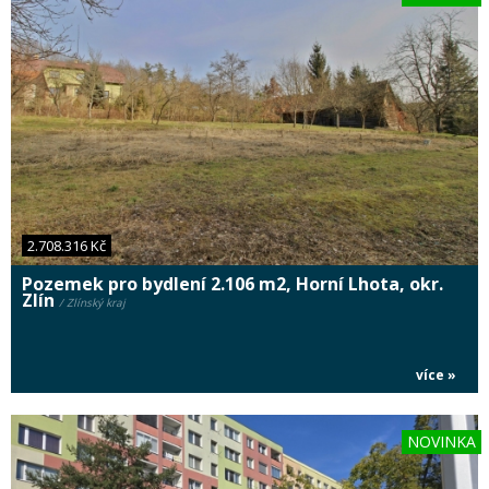
2.708.316 Kč
Pozemek pro bydlení 2.106 m2, Horní Lhota, okr.
Zlín
/ Zlínský kraj
více »
NOVINKA