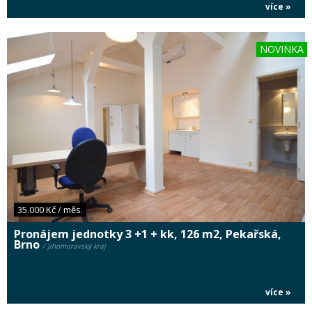
více »
NOVINKA
35.000 Kč / měs.
Pronájem jednotky 3 +1 + kk, 126 m2, Pekařská,
Brno
/ Jihomoravský kraj
více »