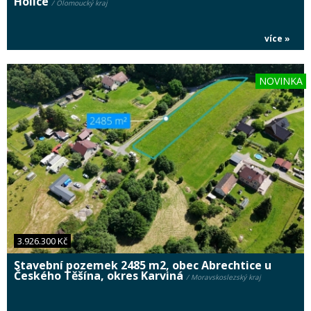
Holice
/ Olomoucký kraj
více »
NOVINKA
3.926.300 Kč
Stavební pozemek 2485 m2, obec Abrechtice u
Českého Těšína, okres Karviná
/ Moravskoslezský kraj