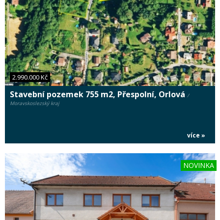
2.990.000 Kč
Stavební pozemek 755 m2, Přespolní, Orlová
/
Moravskoslezský kraj
více »
NOVINKA