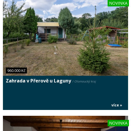
NOVINKA
960.000 Kč
Zahrada v Přerově u Laguny
/ Olomoucký kraj
více »
NOVINKA