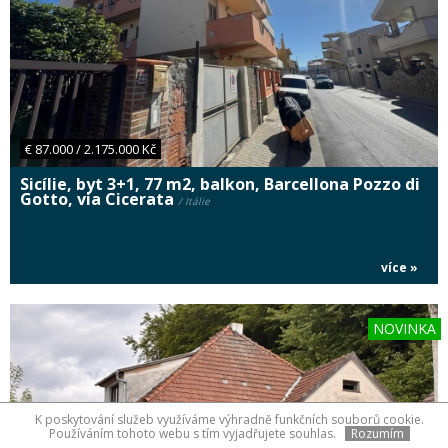
€ 87.000 / 2.175.000 Kč
Sicílie, byt 3+1, 77 m2, balkon, Barcellona Pozzo di
Gotto, via Cicerata
/ Itálie
více »
NOVINKA
K poskytování služeb využíváme výhradně funkčních souborů cookie.
Používáním tohoto webu s tím vyjadřujete souhlas.
Rozumím