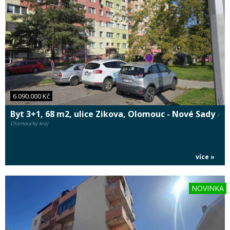
6.090.000 Kč
Byt 3+1, 68 m2, ulice Zikova, Olomouc - Nové Sady
/
Olomoucký kraj
více »
NOVINKA