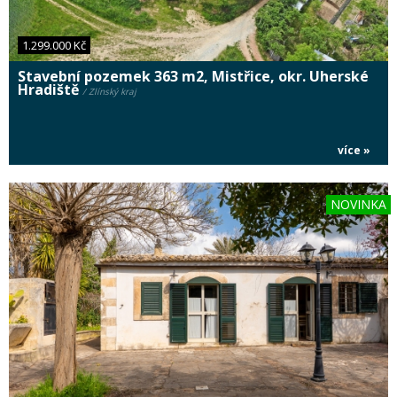
1.299.000 Kč
Stavební pozemek 363 m2, Mistřice, okr. Uherské
Hradiště
/ Zlínský kraj
více »
NOVINKA