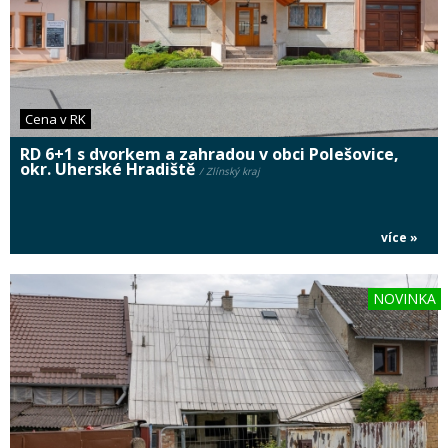
Cena v RK
RD 6+1 s dvorkem a zahradou v obci Polešovice,
okr. Uherské Hradiště
/ Zlínský kraj
více »
NOVINKA