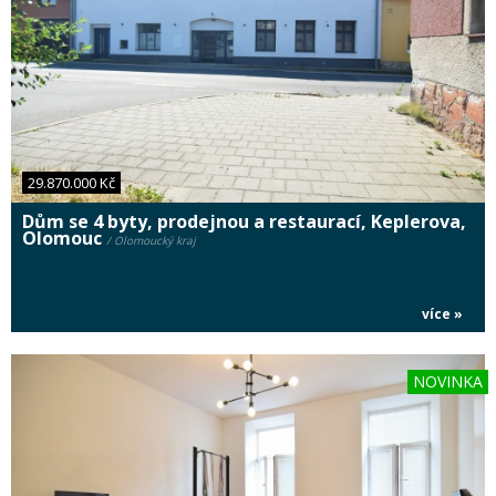
29.870.000 Kč
Dům se 4 byty, prodejnou a restaurací, Keplerova,
Olomouc
/ Olomoucký kraj
více »
NOVINKA