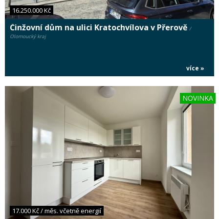
16.250.000 Kč
Činžovní dům na ulici Kratochvílova v Přerově
/
Olomoucký kraj
více »
NOVINKA
17.000 Kč / měs. včetně energií