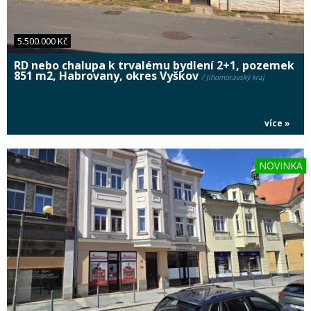
5.500.000 Kč
RD nebo chalupa k trvalému bydlení 2+1, pozemek
851 m2, Habrovany, okres Vyškov
/ Jihomoravský kraj
více »
NOVINKA