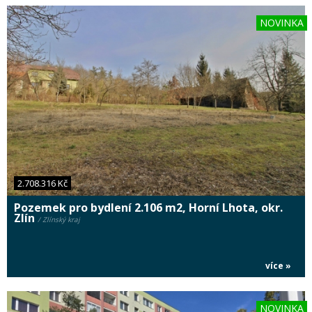
NOVINKA
2.708.316 Kč
Pozemek pro bydlení 2.106 m2, Horní Lhota, okr.
Zlín
/ Zlínský kraj
více »
NOVINKA