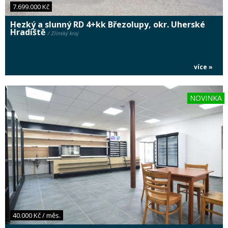
7.699.000 Kč
Hezký a slunný RD 4+kk Březolupy, okr. Uherské
Hradiště
/ Zlínský kraj
více »
NOVINKA
40.000 Kč / měs.