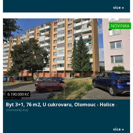
více »
NOVINKA
6.190.000 Kč
Byt 3+1, 76 m2, U cukrovaru, Olomouc - Holice
/
Olomoucký kraj
více »