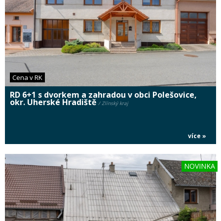
Cena v RK
RD 6+1 s dvorkem a zahradou v obci Polešovice,
okr. Uherské Hradiště
/ Zlínský kraj
více »
NOVINKA