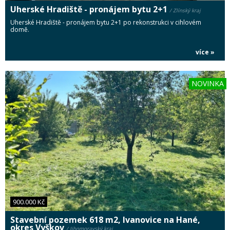
Uherské Hradiště - pronájem bytu 2+1
/ Zlínský kraj
Uherské Hradiště - pronájem bytu 2+1 po rekonstrukci v cihlovém
domě.
více »
NOVINKA
900.000 Kč
Stavební pozemek 618 m2, Ivanovice na Hané,
okres Vyškov
/ Jihomoravský kraj