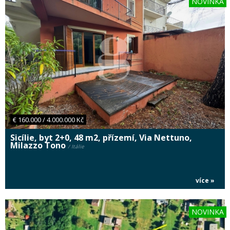
NOVINKA
€ 160.000 / 4.000.000 Kč
Sicílie, byt 2+0, 48 m2, přízemí, Via Nettuno,
Milazzo Tono
/ Itálie
více »
NOVINKA