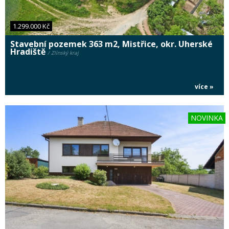
1.299.000 Kč
Stavební pozemek 363 m2, Mistřice, okr. Uherské
Hradiště
/ Zlínský kraj
více »
NOVINKA