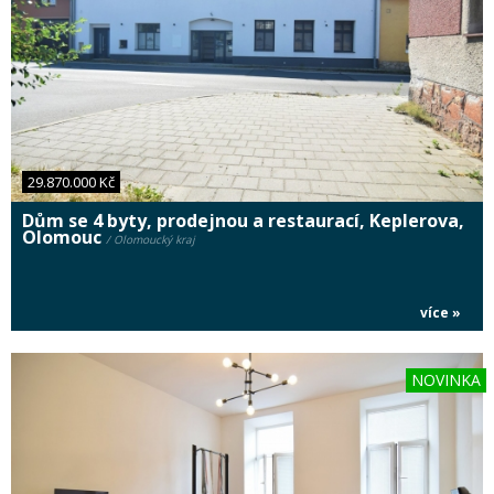
29.870.000 Kč
Dům se 4 byty, prodejnou a restaurací, Keplerova,
Olomouc
/ Olomoucký kraj
více »
NOVINKA