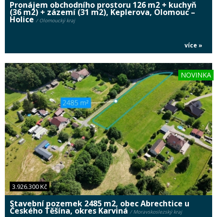
Pronájem obchodního prostoru 126 m2 + kuchyň
(36 m2) + zázemí (31 m2), Keplerova, Olomouc –
Holice
/ Olomoucký kraj
více »
NOVINKA
3.926.300 Kč
Stavební pozemek 2485 m2, obec Abrechtice u
Českého Těšína, okres Karviná
/ Moravskoslezský kraj