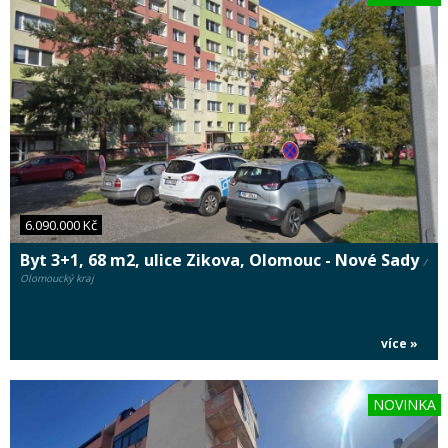
6.090.000 Kč
Byt 3+1, 68 m2, ulice Zikova, Olomouc - Nové Sady
/
Olomoucký kraj
více »
NOVINKA