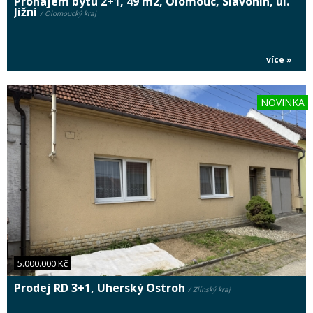
Pronájem bytu 2+1, 49 m2, Olomouc, Slavonín, ul.
Jižní
/ Olomoucký kraj
více »
NOVINKA
5.000.000 Kč
Prodej RD 3+1, Uherský Ostroh
/ Zlínský kraj