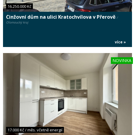
16.250.000 Kč
Činžovní dům na ulici Kratochvílova v Přerově
/
Olomoucký kraj
více »
NOVINKA
17.000 Kč / měs. včetně energií